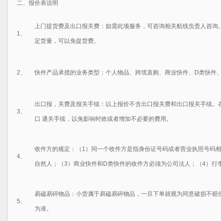
二、报价表说明
上门提货费及出口报关费：
如需此项服务，可咨询相关航线负责人咨询
1、
定货量，可以免提货费。
2、
快件产品承揽的业务类型：
个人物品、跨境直购、商业快件、D类快件
出口报，关费及报关手续：以上报价不含出口报关费和出口报关手续。
3、
口 通关手续，以免影响时效或者增加不必要的费用。
收件方的规定：
（1）同一个收件方是指身份证号码或者营业执照号码
4、
自然人；（3）商业快件和D类快件的收件方必须为公司法人；（4）行
易磕易碎物品：
小货属于易磕易碎物品，一旦下单就视为同意破损不赔
5、
为准。