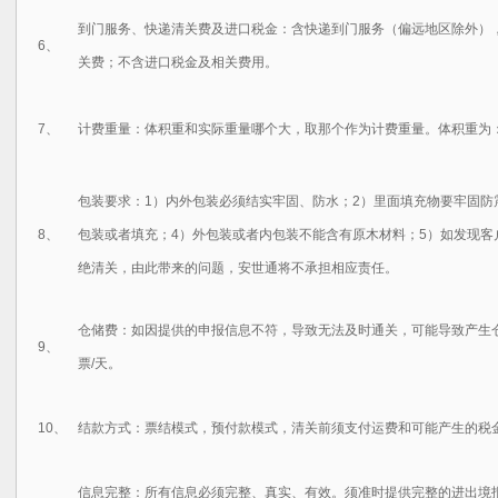
到门服务、快递清关费及进口税金：
含快递到门服务（偏远地区除外），
6、
关费；不含进口税金及相关费用。
7、
计费重量：
体积重和实际重量哪个大，取那个作为计费重量。体积重为
包装要求：
1）内外包装必须结实牢固、防水；2）里面填充物要牢固防
8、
包装或者填充；4）外包装或者内包装不能含有原木材料；5）如发现客
绝清关，由此带来的问题，安世通将不承担相应责任。
仓储费：
如因提供的申报信息不符，导致无法及时通关，可能导致产生
9、
票/天
。
10、
结款方式：
票结模式，预付款模式，清关前须支付运费和可能产生的税
信息完整：
所有信息必须完整、真实、有效。须准时提供完整的进出境