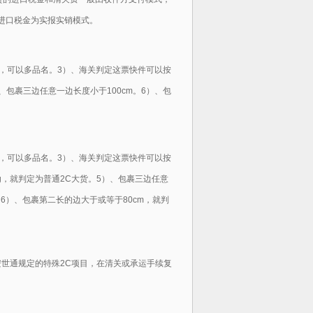
进口税金为实报实销模式。
，可以多品名。3）、海关判定这票快件可以按
）、包裹三边任意一边长度小于100cm。6）、包
，可以多品名。3）、海关判定这票快件可以按
kg，就判定为普通2C大货。5）、包裹三边任意
。6）、包裹第二长的边大于或等于80cm，就判
安世通规定的特殊2C项目，在清关或承运手续复