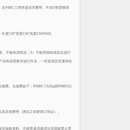
含A\B\C三类快递清关费用，不含D类货物清
：
长度CM*宽度CM*高度CM/5000
。
震，不能有违禁品；3）不能用报纸或杂志进行
户没有按照要求进行作业，一经发现安世通将拒
仓储费。仓储费如下：
RMB0.7元/kg或RMB5元/
金及其他费用（测试之前要签订协议）。
报关报检资料。不能寄递违规违法等国家禁止寄