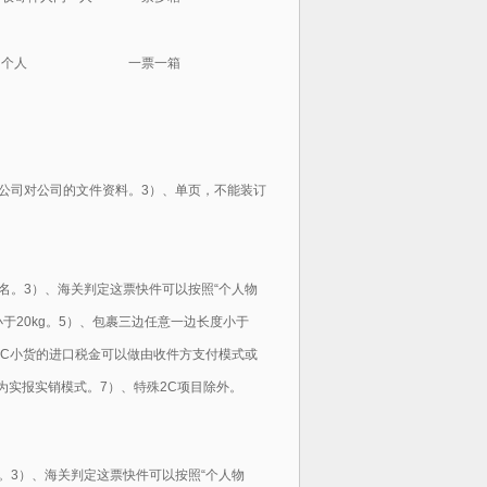
个人
一票一箱
公司对公司的文件资料。3）、单页，不能装订
名。3）、海关判定这票快件可以按照“个人物
小于20kg。5）、包裹三边任意一边长度小于
通2C小货的进口税金可以做由收件方支付模式或
为实报实销模式。7）、特殊2C项目除外。
。3）、海关判定这票快件可以按照“个人物