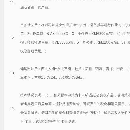
11、
递或者进口的产品。
单独清关费：
在我司常规快件通关操作以外，需单独再进行作业的，须支付
票。2）换单费：RMB200元/票。3）操作费：RMB300元/票。4）清关费
12、
报，须加收改单费：RMB300元/票。5）查验费：RMB200元/票
。6）
收取那项费用。
）
偏远附加费：
西北六省+东北三省，包括：新疆、西藏、青海、宁夏、
13、
标准为，首重15RMB/kg，续重5RMB/kg。
特殊情况说明：
1）、如果原本申报为非2B产品或者免税产品，被海关
者出具进口通关单等，须补足运费差价、可能产生的税金和清关费用、
14、
会清关派送。进口产生的税金和费用是跟收件方收取，如果需改为寄件
2C项目，就须按照特殊2C项目收费。