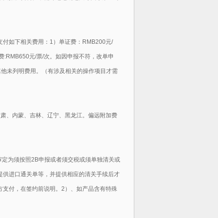
如下相关费用：1）单证费：RMB200元/
:RMB650元/票/次。
如因申报不符，改单申
其他未列明费用。（
有涉及相关的操作项目才需
甘肃、内蒙、吉林、辽宁、黑龙江。偏远附加费
审定为须按照2B申报或者须交税或须单独清关或
提供进口通关单等，并提供相应的清关手续后才
方支付，在签约前说明。2）、如产品含有特殊