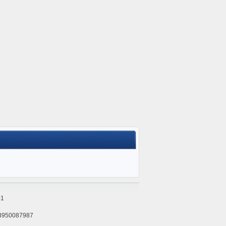
1
3950087987