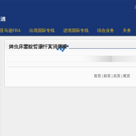
亚马逊FBA
出境国际专线
进境国际专线
综合业务
关务
婢虫床鐢靛晢灏忓寘涓撶嚎
首页
|
前页
|
后页
|
尾页