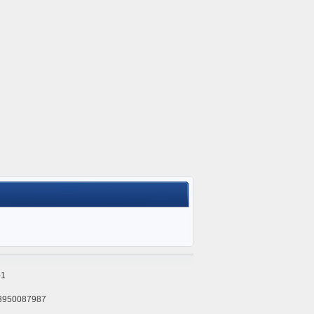
1
3950087987