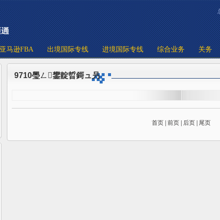
亚马逊FBA
出境国际专线
进境国际专线
综合业务
关务
9710璺ㄥ鐢靛晢鎶ュ叧
首页
|
前页
|
后页
|
尾页